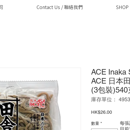
公司
Contact Us / 聯絡我們
SHOP
ACE Inaka 
ACE 日
(3包裝)54
庫存單位： 49532
價
HK$26.00
格
每張
數量
*
​目