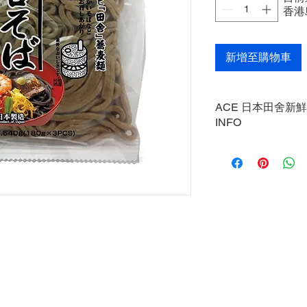
香港
新增至購物車
ACE 日本田舍新鮮
INFO
Inaka soba noodles 
wheat. Our ACE Inaka
summer or winter..
田舍喬麥麵用喬麥跟小
麥麵在熱熱的夏天和