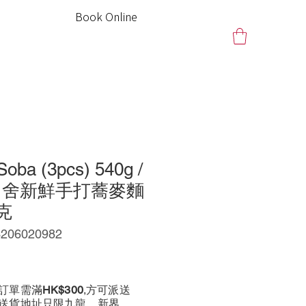
Book Online
Soba (3pcs) 540g /
本田舍新鮮手打蕎麥麵
0克
06020982
訂單需滿
HK$300
,方可派送
前送貨地址只限九龍、新界、