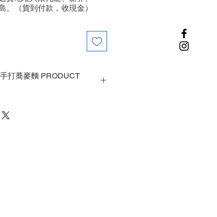
島。（貨到付款，收現金）
手打蕎麥麵 PRODUCT
are made from buckwheat flour and
 Soba can be eaten hot or cold in
麥製成. ACE 日本田舍新鮮手打喬
寒冷的冬天食都會滿足.