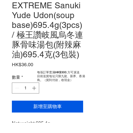
EXTREME Sanuki
Yude Udon(soup
base)695.4g(3pcs)
/ 極王讚岐風烏冬連
豚骨味湯包(附辣麻
油)695.4克(3包裝)
價
HK$36.00
格
每張訂單需滿
HK$300
,方可派送
​目前送貨地址只限九龍、新界、香港
數量
*
島。（貨到付款，收現金）
新增至購物車
Net weight 695.4g
淨重量 695.4克