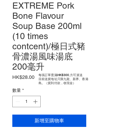
EXTREME Pork
Bone Flavour
Soup Base 200ml
(10 times
contcent)/極日式豬
骨濃湯風味湯底
200毫升
每張訂單需滿
HK$300
,方可派送
價
HK$28.00
​目前送貨地址只限九龍、新界、香港
格
島。（貨到付款，收現金）
數量
*
新增至購物車
Net weight 200ml