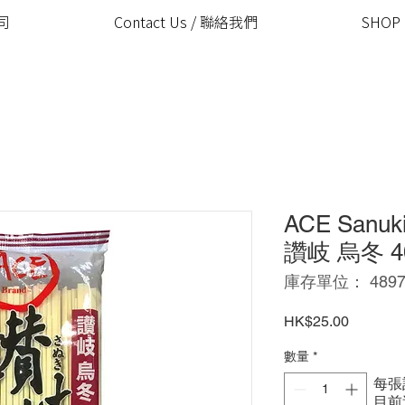
公司
Contact Us / 聯絡我們
SHOP
ACE Sanuki
讚岐 烏冬 4
庫存單位： 48970
價
HK$25.00
格
數量
*
每張
​目