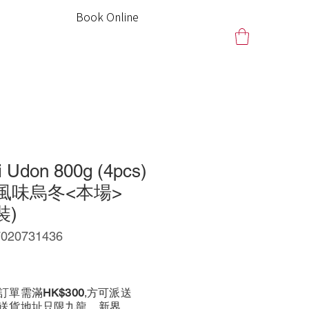
Book Online
 Udon 800g (4pcs)
讚岐風味烏冬<本場>
裝)
20731436
訂單需滿
HK$300
,方可派送
前送貨地址只限九龍、新界、